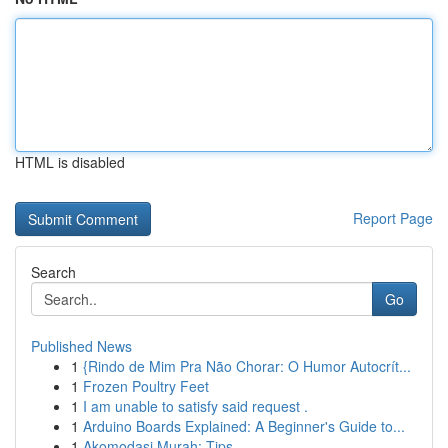
HTML is disabled
Report Page
Search
Go
Published News
1
{Rindo de Mim Pra Não Chorar: O Humor Autocrít...
1
Frozen Poultry Feet
1
I am unable to satisfy said request .
1
Arduino Boards Explained: A Beginner's Guide to...
1
Akomodasi Murah: Tips