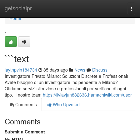
Home
getsocialpr
Togg
navi
Home
1
```text
laytnpvln184734
85 days ago
News
Discuss
Investigatore Privato Milano: Soluzioni Discrete e Professionali
Avete bisogno di un investigatore indipendente a Milano?
Offriamo servizi silenziose e professionali per verifiche di ogni
tipo. Il nostro team
https://liviavjuh882636.hamachiwiki.com/user
Comments
Who Upvoted
Comments
Submit a Comment
No HTML