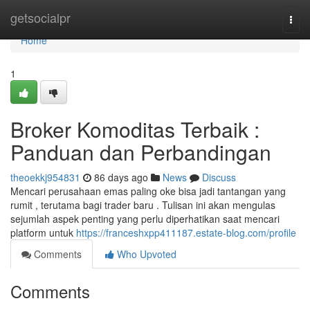
Home
getsocialpr
Togg
navi
Home
1
Broker Komoditas Terbaik :
Panduan dan Perbandingan
theoekkj954831
86 days ago
News
Discuss
Mencari perusahaan emas paling oke bisa jadi tantangan yang
rumit , terutama bagi trader baru . Tulisan ini akan mengulas
sejumlah aspek penting yang perlu diperhatikan saat mencari
platform untuk
https://franceshxpp411187.estate-blog.com/profile
Comments
Who Upvoted
Comments