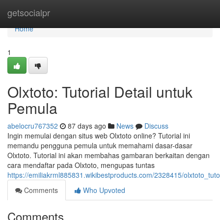
Home
getsocialpr
Home
1
Olxtoto: Tutorial Detail untuk
Pemula
abelocru767352
87 days ago
News
Discuss
Ingin memulai dengan situs web Olxtoto online? Tutorial ini
memandu pengguna pemula untuk memahami dasar-dasar
Olxtoto. Tutorial ini akan membahas gambaran berkaitan dengan
cara mendaftar pada Olxtoto, mengupas tuntas
https://emiliakrml885831.wikibestproducts.com/2328415/olxtoto_tut
Comments
Who Upvoted
Comments