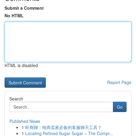
Submit a Comment
No HTML
HTML is disabled
Report Page
Search
Go
Published News
1
旺商聊：电商卖家必备的客服聊天工具？
1
Locating Refined Sugar Sugar – The Compr...