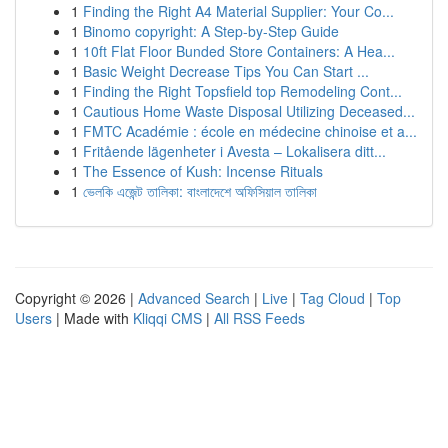
1
Finding the Right A4 Material Supplier: Your Co...
1
Binomo copyright: A Step-by-Step Guide
1
10ft Flat Floor Bunded Store Containers: A Hea...
1
Basic Weight Decrease Tips You Can Start ...
1
Finding the Right Topsfield top Remodeling Cont...
1
Cautious Home Waste Disposal Utilizing Deceased...
1
FMTC Académie : école en médecine chinoise et a...
1
Fritående lägenheter i Avesta – Lokalisera ditt...
1
The Essence of Kush: Incense Rituals
1
ভেলকি এজেন্ট তালিকা: বাংলাদেশে অফিসিয়াল তালিকা
Copyright © 2026 |
Advanced Search
|
Live
|
Tag Cloud
|
Top
Users
| Made with
Kliqqi CMS
|
All RSS Feeds