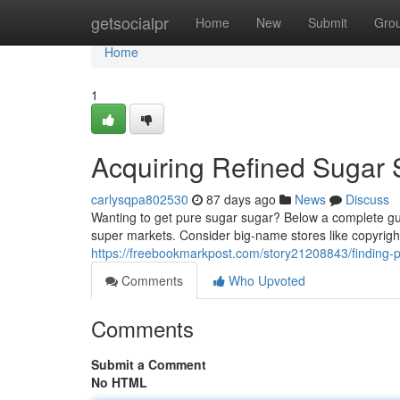
Home
getsocialpr
Home
New
Submit
Gro
Home
1
Acquiring Refined Sugar 
carlysqpa802530
87 days ago
News
Discuss
Wanting to get pure sugar sugar? Below a complete guide
super markets. Consider big-name stores like copyright
https://freebookmarkpost.com/story21208843/finding-p
Comments
Who Upvoted
Comments
Submit a Comment
No HTML