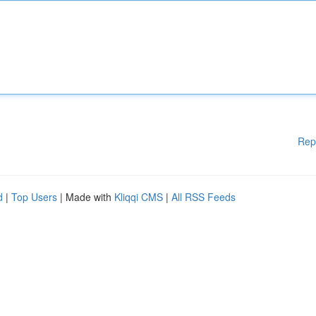
Rep
d
|
Top Users
| Made with
Kliqqi CMS
|
All RSS Feeds