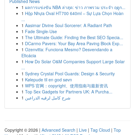
Published News
1
ผลการแข่งขัน NBA ล่าสุด: ข่าว ภาพรวม ประจำ ฤดูก...
1
Hộp Nhựa Oval HT700 640ml – Sự Lựa Chọn Hoàn
...
1
Aasimar Divine Soul Sorcerer: A Radiant Path
1
Fade Single-Use
1
The Ultimate Guide: Finding the Best SEO Specia...
1
DCarmo Pavers: Your Bay Area Paving Block Exp...
1
Ozenvitta: Funciona Mesmo? Desvendando a
Eficácia
1
How Do Solar O&M Companies Support Large Solar
...
1
Sydney Crystal Pool Guards: Design & Security
1
Kølepude til en god søvn
1
WPS 官网：copyright、使用指南与最新资讯
1
Top Sex Gadgets for Partners UK: A Purcha...
1
شرح كامل لرقيه الذراعين
Copyright © 2026 |
Advanced Search
|
Live
|
Tag Cloud
|
Top