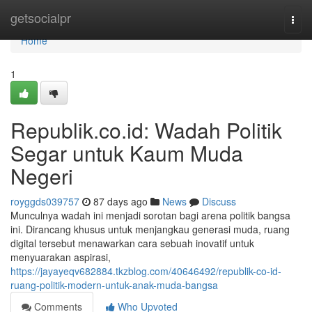
Home
getsocialpr
Togg
navi
Home
1
Republik.co.id: Wadah Politik
Segar untuk Kaum Muda
Negeri
royggds039757
87 days ago
News
Discuss
Munculnya wadah ini menjadi sorotan bagi arena politik bangsa
ini. Dirancang khusus untuk menjangkau generasi muda, ruang
digital tersebut menawarkan cara sebuah inovatif untuk
menyuarakan aspirasi,
https://jayayeqv682884.tkzblog.com/40646492/republik-co-id-
ruang-politik-modern-untuk-anak-muda-bangsa
Comments
Who Upvoted