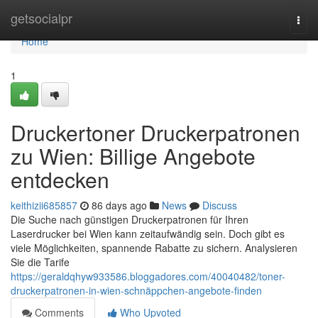
Home
getsocialpr
Togg
navi
Home
1
Druckertoner Druckerpatronen
zu Wien: Billige Angebote
entdecken
keithizii685857
86 days ago
News
Discuss
Die Suche nach günstigen Druckerpatronen für Ihren
Laserdrucker bei Wien kann zeitaufwändig sein. Doch gibt es
viele Möglichkeiten, spannende Rabatte zu sichern. Analysieren
Sie die Tarife
https://geraldqhyw933586.bloggadores.com/40040482/toner-
druckerpatronen-in-wien-schnäppchen-angebote-finden
Comments
Who Upvoted