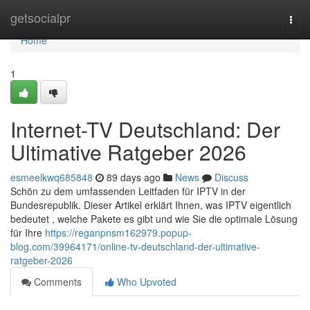
Home
getsocialpr
Togg
navi
Home
1
Internet-TV Deutschland: Der
Ultimative Ratgeber 2026
esmeelkwq685848
89 days ago
News
Discuss
Schön zu dem umfassenden Leitfaden für IPTV in der
Bundesrepublik. Dieser Artikel erklärt Ihnen, was IPTV eigentlich
bedeutet , welche Pakete es gibt und wie Sie die optimale Lösung
für Ihre
https://reganpnsm162979.popup-
blog.com/39964171/online-tv-deutschland-der-ultimative-
ratgeber-2026
Comments
Who Upvoted