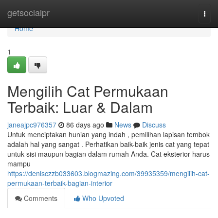
Home
getsocialpr
Togg
navi
Home
1
Mengilih Cat Permukaan
Terbaik: Luar & Dalam
janeajpc976357
86 days ago
News
Discuss
Untuk menciptakan hunian yang indah , pemilihan lapisan tembok
adalah hal yang sangat . Perhatikan baik-baik jenis cat yang tepat
untuk sisi maupun bagian dalam rumah Anda. Cat eksterior harus
mampu
https://denisczzb033603.blogmazing.com/39935359/mengilih-cat-
permukaan-terbaik-bagian-interior
Comments
Who Upvoted