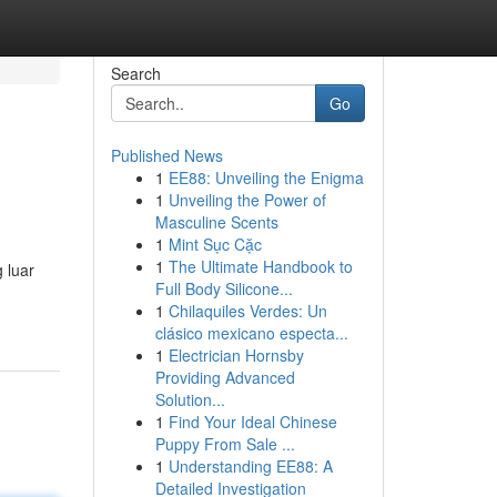
Search
Go
Published News
1
EE88: Unveiling the Enigma
1
Unveiling the Power of
Masculine Scents
1
Mint Sục Cặc
1
The Ultimate Handbook to
 luar
Full Body Silicone...
1
Chilaquiles Verdes: Un
clásico mexicano especta...
1
Electrician Hornsby
Providing Advanced
Solution...
1
Find Your Ideal Chinese
Puppy From Sale ...
1
Understanding EE88: A
Detailed Investigation