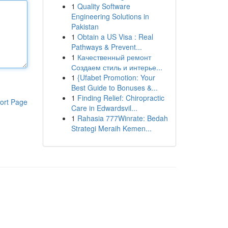
1
Quality Software
Engineering Solutions in
Pakistan
1
Obtain a US Visa : Real
Pathways & Prevent...
1
Качественный ремонт
Создаем стиль и интерье...
1
{Ufabet Promotion: Your
Best Guide to Bonuses &...
1
Finding Relief: Chiropractic
ort Page
Care in Edwardsvil...
1
Rahasia 777Winrate: Bedah
Strategi Meraih Kemen...