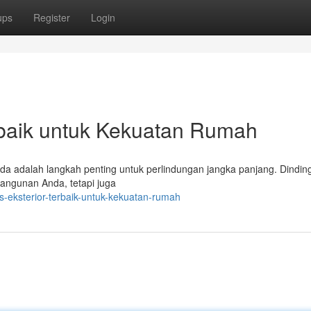
ups
Register
Login
rbaik untuk Kekuatan Rumah
da adalah langkah penting untuk perlindungan jangka panjang. Dinding
bangunan Anda, tetapi juga
s-eksterior-terbaik-untuk-kekuatan-rumah