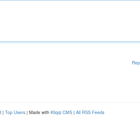
Rep
d
|
Top Users
| Made with
Kliqqi CMS
|
All RSS Feeds