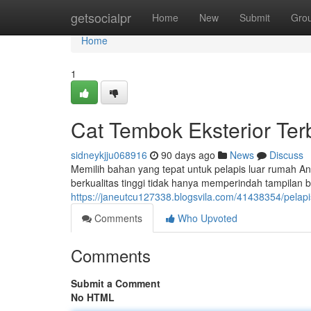
Home
getsocialpr
Home
New
Submit
Gro
Home
1
Cat Tembok Eksterior Te
sidneykjju068916
90 days ago
News
Discuss
Memilih bahan yang tepat untuk pelapis luar rumah An
berkualitas tinggi tidak hanya memperindah tampilan 
https://janeutcu127338.blogsvila.com/41438354/pelapi
Comments
Who Upvoted
Comments
Submit a Comment
No HTML