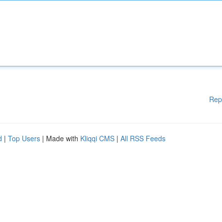
Rep
d
|
Top Users
| Made with
Kliqqi CMS
|
All RSS Feeds