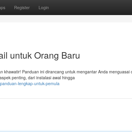
ups
Register
Login
il untuk Orang Baru
 khawatir! Panduan ini dirancang untuk mengantar Anda menguasai 
ek penting, dari instalasi awal hingga
0-panduan-lengkap-untuk-pemula