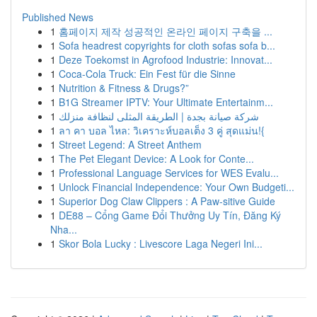
Published News
1
홈페이지 제작 성공적인 온라인 페이지 구축을 ...
1
Sofa headrest copyrights for cloth sofas sofa b...
1
Deze Toekomst in Agrofood Industrie: Innovat...
1
Coca-Cola Truck: Ein Fest für die Sinne
1
Nutrition & Fitness & Drugs?”
1
B1G Streamer IPTV: Your Ultimate Entertainm...
1
شركة صيانة بجدة | الطريقة المثلى لنظافة منزلك
1
ลา คา บอล ไหล: วิเคราะห์บอลเต็ง 3 คู่ สุดแม่น!{
1
Street Legend: A Street Anthem
1
The Pet Elegant Device: A Look for Conte...
1
Professional Language Services for WES Evalu...
1
Unlock Financial Independence: Your Own Budgeti...
1
Superior Dog Claw Clippers : A Paw-sitive Guide
1
DE88 – Cổng Game Đổi Thưởng Uy Tín, Đăng Ký
Nha...
1
Skor Bola Lucky : Livescore Laga Negeri Ini...