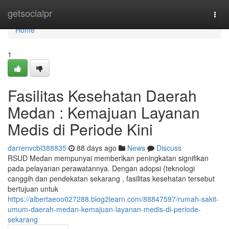
Home
getsocialpr
Togg
navi
Home
1
Fasilitas Kesehatan Daerah
Medan : Kemajuan Layanan
Medis di Periode Kini
darrenvcbl388835
88 days ago
News
Discuss
RSUD Medan mempunyai memberikan peningkatan signifikan
pada pelayanan perawatannya. Dengan adopsi {teknologi
canggih dan pendekatan sekarang , fasilitas kesehatan tersebut
bertujuan untuk
https://albertaeoo027288.blog2learn.com/88847597/rumah-sakit-
umum-daerah-medan-kemajuan-layanan-medis-di-periode-
sekarang