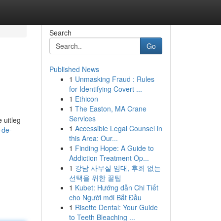
Search
Go
Published News
1
Unmasking Fraud : Rules
for Identifying Covert ...
1
Ethicon
1
The Easton, MA Crane
Services
 uitleg
1
Accessible Legal Counsel in
-de-
this Area: Our...
1
Finding Hope: A Guide to
Addiction Treatment Op...
1
강남 사무실 임대, 후회 없는
선택을 위한 꿀팁
1
Kubet: Hướng dẫn Chi Tiết
cho Người mới Bắt Đầu
1
Risette Dental: Your Guide
to Teeth Bleaching ...