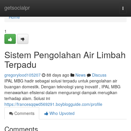
Home
getsocialpr
Togg
navi
Home
1
Sistem Pengolahan Air Limbah
Terpadu
gregorylood105207
88 days ago
News
Discuss
IPAL MBG hadir sebagai solusi terpadu untuk pengolahan air
buangan domestik. Dengan teknologi yang inovatif , IPAL MBG
menawarkan efisiensi dalam mengurangi dampak merugikan
terhadap alam. Solusi ini
https://francesqqwd569291.boyblogguide.com/profile
Comments
Who Upvoted
Comments