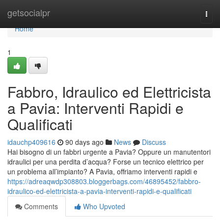
Home
getsocialpr
Togg
navi
Home
1
Fabbro, Idraulico ed Elettricista
a Pavia: Interventi Rapidi e
Qualificati
idauchp409616
90 days ago
News
Discuss
Hai bisogno di un fabbri urgente a Pavia? Oppure un manutentori
idraulici per una perdita d’acqua? Forse un tecnico elettrico per
un problema all’impianto? A Pavia, offriamo interventi rapidi e
https://adreaqwdp308803.bloggerbags.com/46895452/fabbro-
idraulico-ed-elettricista-a-pavia-interventi-rapidi-e-qualificati
Comments
Who Upvoted