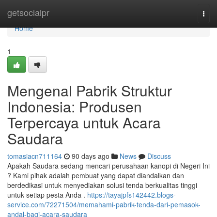
Home
getsocialpr
Togg
navi
Home
1
Mengenal Pabrik Struktur
Indonesia: Produsen
Terpercaya untuk Acara
Saudara
tomasiacn711164
90 days ago
News
Discuss
Apakah Saudara sedang mencari perusahaan kanopi di Negeri Ini
? Kami pihak adalah pembuat yang dapat diandalkan dan
berdedikasi untuk menyediakan solusi tenda berkualitas tinggi
untuk setiap pesta Anda .
https://tayajpfs142442.blogs-
service.com/72271504/memahami-pabrik-tenda-dari-pemasok-
andal-bagi-acara-saudara