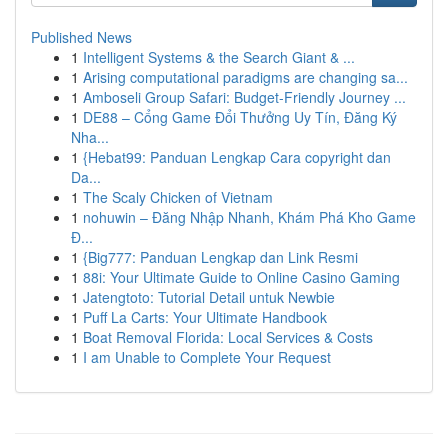
Published News
1
Intelligent Systems & the Search Giant & ...
1
Arising computational paradigms are changing sa...
1
Amboseli Group Safari: Budget-Friendly Journey ...
1
DE88 – Cổng Game Đổi Thưởng Uy Tín, Đăng Ký
Nha...
1
{Hebat99: Panduan Lengkap Cara copyright dan
Da...
1
The Scaly Chicken of Vietnam
1
nohuwin – Đăng Nhập Nhanh, Khám Phá Kho Game
Đ...
1
{Big777: Panduan Lengkap dan Link Resmi
1
88i: Your Ultimate Guide to Online Casino Gaming
1
Jatengtoto: Tutorial Detail untuk Newbie
1
Puff La Carts: Your Ultimate Handbook
1
Boat Removal Florida: Local Services & Costs
1
I am Unable to Complete Your Request