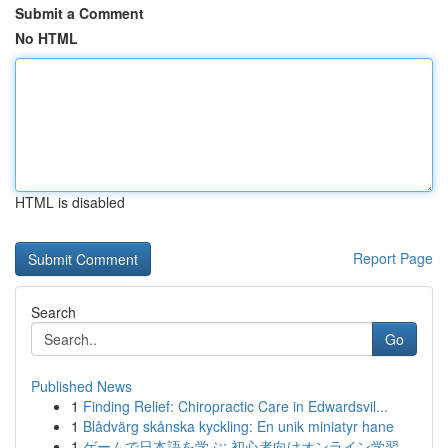
Submit a Comment
No HTML
HTML is disabled
Report Page
Search
Go
Published News
1
Finding Relief: Chiropractic Care in Edwardsvil...
1
Blådvärg skånska kyckling: En unik miniatyr hane
1
ゲームで日本語を学ぶ: 初心者向けオンライン学習