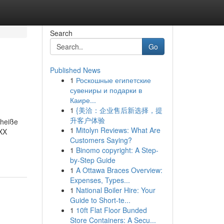
Search
Go
Published News
1
Роскошные египетские
сувениры и подарки в
Каире...
1
{美洽：企业售后新选择，提
升客户体验
 heiße
1
Mitolyn Reviews: What Are
XXX
Customers Saying?
1
Binomo copyright: A Step-
by-Step Guide
1
A Ottawa Braces Overview:
Expenses, Types...
1
National Boiler Hire: Your
Guide to Short-te...
1
10ft Flat Floor Bunded
Store Containers: A Secu...