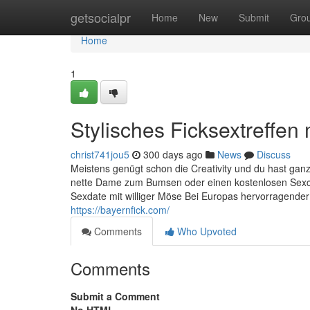
Home
getsocialpr
Home
New
Submit
Gro
Home
1
Stylisches Ficksextreffen 
christ741jou5
300 days ago
News
Discuss
Meistens genügt schon die Creativity und du hast ganz u
nette Dame zum Bumsen oder einen kostenlosen Sexcl
Sexdate mit williger Möse Bei Europas hervorragende
https://bayernfick.com/
Comments
Who Upvoted
Comments
Submit a Comment