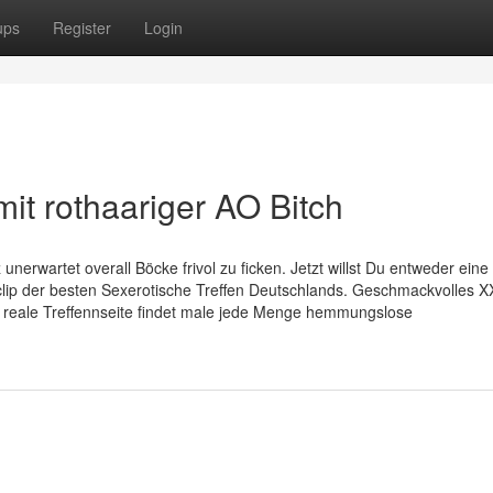
ups
Register
Login
mit rothaariger AO Bitch
nerwartet overall Böcke frivol zu ficken. Jetzt willst Du entweder eine
ip der besten Sexerotische Treffen Deutschlands. Geschmackvolles 
r reale Treffennseite findet male jede Menge hemmungslose