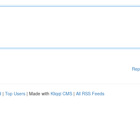
Rep
d
|
Top Users
| Made with
Kliqqi CMS
|
All RSS Feeds