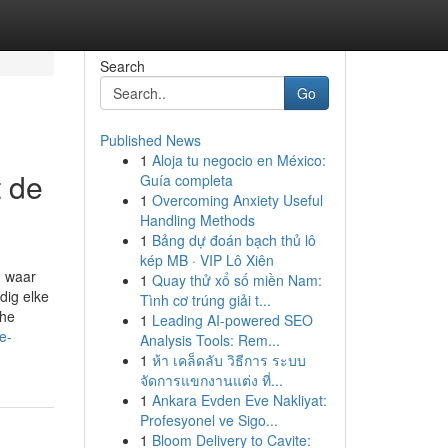
Search
Go
Published News
1
Aloja tu negocio en México:
t de
Guía completa
1
Overcoming Anxiety Useful
Handling Methods
1
Bảng dự đoán bạch thủ lô
kép MB · VIP Lô Xiên
, waar
1
Quay thử xổ số miền Nam:
dig elke
Tình cơ trúng giải t...
che
1
Leading AI-powered SEO
e-
Analysis Tools: Rem...
1
ห้า เคล็ดลับ วิธีการ ระบบ
จัดการแขกงานแต่ง ที่...
1
Ankara Evden Eve Nakliyat:
Profesyonel ve Sigo...
1
Bloom Delivery to Cavite: