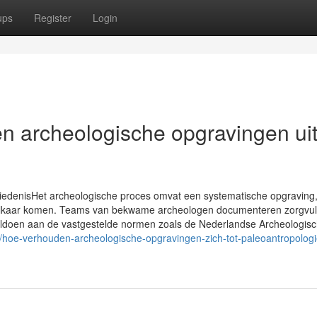
ups
Register
Login
n archeologische opgravingen ui
iedenisHet archeologische proces omvat een systematische opgraving
ij elkaar komen. Teams van bekwame archeologen documenteren zorgvul
voldoen aan de vastgestelde normen zoals de Nederlandse Archeologis
net/hoe-verhouden-archeologische-opgravingen-zich-tot-paleoantropologi