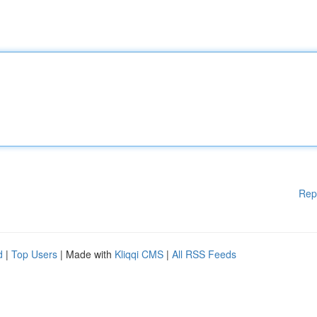
Rep
d
|
Top Users
| Made with
Kliqqi CMS
|
All RSS Feeds