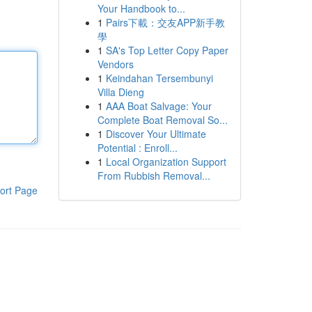
Your Handbook to...
1
Pairs下載：交友APP新手教
學
1
SA's Top Letter Copy Paper
Vendors
1
Keindahan Tersembunyi
Villa Dieng
1
AAA Boat Salvage: Your
Complete Boat Removal So...
1
Discover Your Ultimate
Potential : Enroll...
1
Local Organization Support
From Rubbish Removal...
ort Page