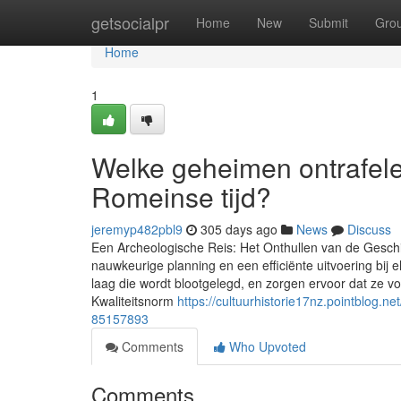
Home
getsocialpr
Home
New
Submit
Gro
Home
1
Welke geheimen ontrafele
Romeinse tijd?
jeremyp482pbl9
305 days ago
News
Discuss
Een Archeologische Reis: Het Onthullen van de Gesch
nauwkeurige planning en een efficiënte uitvoering b
laag die wordt blootgelegd, en zorgen ervoor dat ze 
Kwaliteitsnorm
https://cultuurhistorie17nz.pointblog.
85157893
Comments
Who Upvoted
Comments