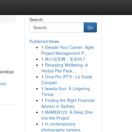
Search
Go
Published News
1
Elevate Your Career: Agile
Project Management P...
1
商小信官网：安全吗？
1
Revealing Wellbeing: A
Herbal Plot Pack...
indical:
1
Orca Pro IPTV : Le Guide
Complet
cos-
1
Iwaata Gun: A Lingering
Threat
1
Finding the Right Financial
Advisor in Sydney
1
MAMEN123: A Deep Dive
into the Project
1
In contemporary
photography careers,