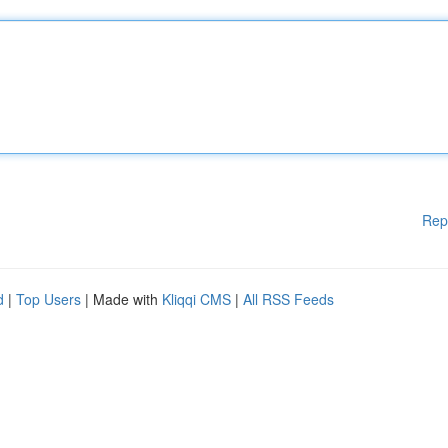
Rep
d
|
Top Users
| Made with
Kliqqi CMS
|
All RSS Feeds