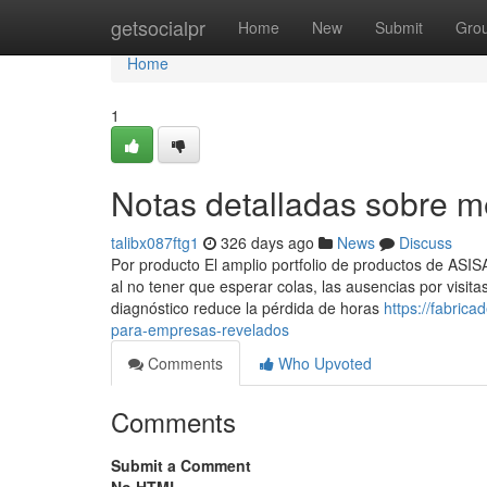
Home
getsocialpr
Home
New
Submit
Gro
Home
1
Notas detalladas sobre 
talibx087ftg1
326 days ago
News
Discuss
Por producto El amplio portfolio de productos de ASIS
al no tener que esperar colas, las ausencias por visi
diagnóstico reduce la pérdida de horas
https://fabric
para-empresas-revelados
Comments
Who Upvoted
Comments
Submit a Comment