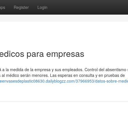
ups
Register
Login
medicos para empresas
A a la medida de la empresa y sus empleados. Control del absentismo s
tas al médico serán menores. Las esperas en consulta y en pruebas de
adeenvasesdeplastic08630.dailyblogzz.com/37966953/datos-sobre-medi