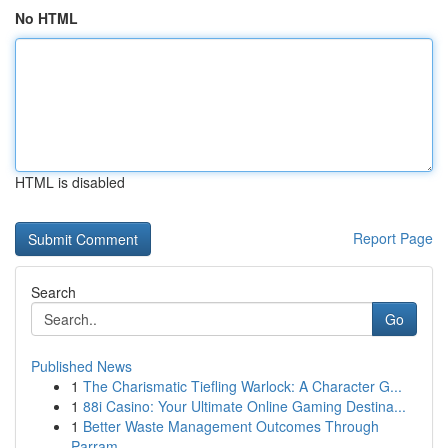
No HTML
HTML is disabled
Report Page
Search
Go
Published News
1
The Charismatic Tiefling Warlock: A Character G...
1
88i Casino: Your Ultimate Online Gaming Destina...
1
Better Waste Management Outcomes Through
Parram...