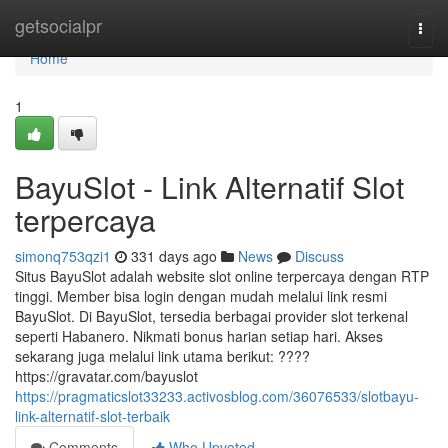
Home
getsocialpr
Togg
navi
Home
1
BayuSlot - Link Alternatif Slot
terpercaya
simonq753qzi1
331 days ago
News
Discuss
Situs BayuSlot adalah website slot online terpercaya dengan RTP
tinggi. Member bisa login dengan mudah melalui link resmi
BayuSlot. Di BayuSlot, tersedia berbagai provider slot terkenal
seperti Habanero. Nikmati bonus harian setiap hari. Akses
sekarang juga melalui link utama berikut: ????
https://gravatar.com/bayuslot
https://pragmaticslot33233.activosblog.com/36076533/slotbayu-
link-alternatif-slot-terbaik
Comments
Who Upvoted