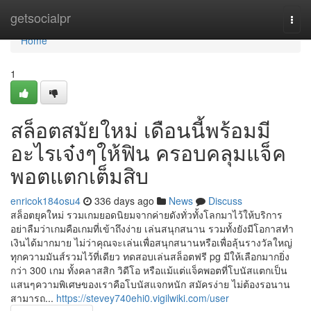
Home
getsocialpr
Togg
navi
Home
1
สล็อตสมัยใหม่ เดือนนี้พร้อมมี
อะไรเจ๋งๆให้ฟิน ครอบคลุมแจ็ค
พอตแตกเต็มสิบ
enricok184osu4
336 days ago
News
Discuss
สล็อตยุคใหม่ รวมเกมยอดนิยมจากค่ายดังทั่วทั้งโลกมาไว้ให้บริการ
อย่าลืมว่าเกมคือเกมที่เข้าถึงง่าย เล่นสนุกสนาน รวมทั้งยังมีโอกาสทำ
เงินได้มากมาย ไม่ว่าคุณจะเล่นเพื่อสนุกสนานหรือเพื่อลุ้นรางวัลใหญ่
ทุกความมันส์รวมไว้ที่เดียว ทดสอบเล่นสล็อตฟรี pg มีให้เลือกมากยิ่ง
กว่า 300 เกม ทั้งคลาสสิก วิดีโอ หรือแม้แต่แจ็คพอตที่โบนัสแตกเป็น
แสนๆความพิเศษของเราคือโบนัสแจกหนัก สมัครง่าย ไม่ต้องรอนาน
สามารถ...
https://stevey740ehi0.vigilwiki.com/user