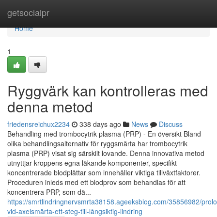
Home
getsocialpr
Home
1
Ryggvärk kan kontrolleras med
denna metod
friedensreichux2234
338 days ago
News
Discuss
Behandling med trombocytrik plasma (PRP) - En översikt Bland
olika behandlingsalternativ för ryggsmärta har trombocytrik
plasma (PRP) visat sig särskilt lovande. Denna innovativa metod
utnyttjar kroppens egna läkande komponenter, specifikt
koncentrerade blodplättar som innehåller viktiga tillväxtfaktorer.
Proceduren inleds med ett blodprov som behandlas för att
koncentrera PRP, som dä...
https://smrtlindringnervsmrta38158.ageeksblog.com/35856982/prolo
vid-axelsmärta-ett-steg-till-långsiktig-lindring