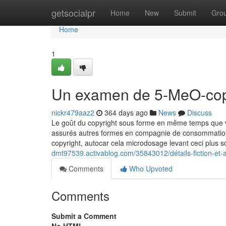
Home
getsocialpr
Home
New
Submit
Gro
Home
1
Un examen de 5-MeO-cop
nickr479aaz2
364 days ago
News
Discuss
Le goût du copyright sous forme en même temps que v
assurés autres formes en compagnie de consommation
copyright, autocar cela microdosage levant ceci plus
dmt97539.activablog.com/35843012/détails-fiction-et-
Comments
Who Upvoted
Comments
Submit a Comment