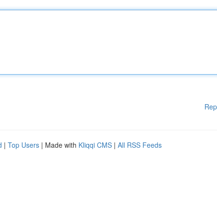
Rep
d
|
Top Users
| Made with
Kliqqi CMS
|
All RSS Feeds