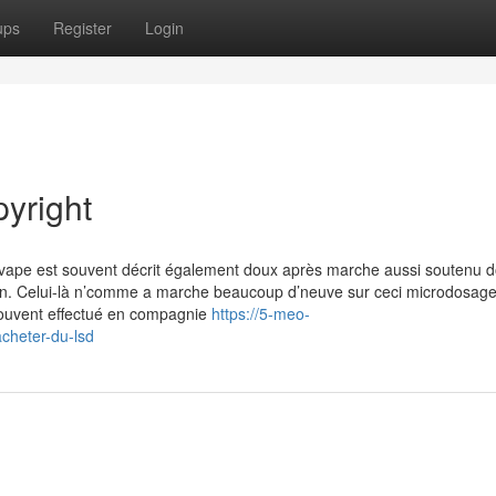
ups
Register
Login
yright
ape est souvent décrit également doux après marche aussi soutenu do
. Celui-là n’comme a marche beaucoup d’neuve sur ceci microdosag
 souvent effectué en compagnie
https://5-meo-
acheter-du-lsd