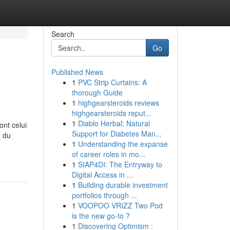
Search
Go
Published News
1
PVC Strip Curtains: A
thorough Guide
1
highgearsteroids reviews
highgearsteroids reput...
1
Diablo Herbal: Natural
nt celui
Support for Diabetes Man...
e du
1
Understanding the expanse
of career roles in mo...
1
SIAP4DI: The Entryway to
Digital Access in ...
1
Building durable investment
portfolios through ...
1
VOOPOO VRIZZ Two Pod
is the new go-to ?
1
Discovering Optimism :