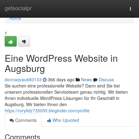
Home
getsocialpr
Togg
navi
Home
1
Eine WordPress Website in
Augsburg
donnaqvau683133
366 days ago
News
Discuss
Sie suchen eine professionelle Website? Dann sind Sie bei
unserem professionellen Serviceteam genau richtig. Wir bieten
Ihnen individuelle WordPress-Lösungen für Ihr Geschäft in
Augsburg. Wir bieten Ihnen den
https://roryfidz735055.bloginder.com/profile
Comments
Who Upvoted
Comments