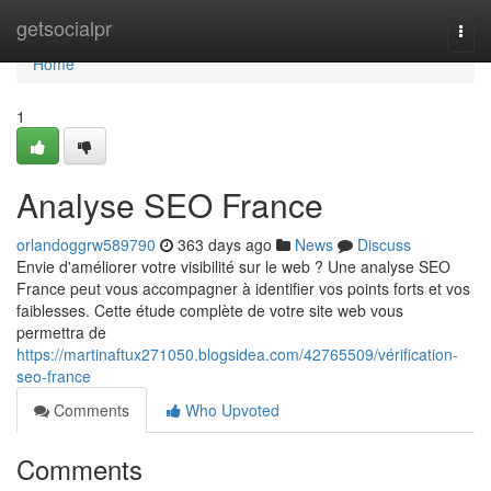
Home
getsocialpr
Togg
navi
Home
1
Analyse SEO France
orlandoggrw589790
363 days ago
News
Discuss
Envie d'améliorer votre visibilité sur le web ? Une analyse SEO
France peut vous accompagner à identifier vos points forts et vos
faiblesses. Cette étude complète de votre site web vous
permettra de
https://martinaftux271050.blogsidea.com/42765509/vérification-
seo-france
Comments
Who Upvoted
Comments