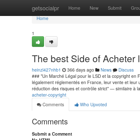
Home
getsocialpr
Home
New
Submit
Gro
Home
1
The best Side of Acheter 
heinzl427nhb1
366 days ago
News
Discuss
### *Un Marché Légal pour le LSD et la copyright en Fr
légalement réglementés en France, leur vente et leur ut
réduction des risques et contrôle strict* — similaire à 
acheter-copyright
Comments
Who Upvoted
Comments
Submit a Comment