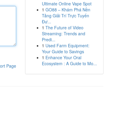
Ultimate Online Vape Spot
1
GO88 – Khám Phá Nền
Tảng Giải Trí Trực Tuyến
Đư...
1
The Future of Video
Streaming: Trends and
Predi...
1
Used Farm Equipment:
Your Guide to Savings
1
Enhance Your Oral
Ecosystem : A Guide to Mo...
ort Page