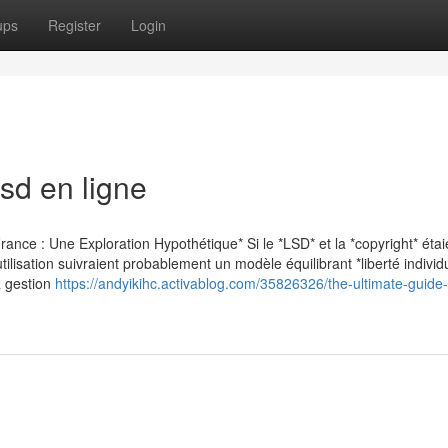
ups
Register
Login
lsd en ligne
ance : Une Exploration Hypothétique* Si le *LSD* et la *copyright* étai
ilisation suivraient probablement un modèle équilibrant *liberté individu
la gestion
https://andyikihc.activablog.com/35826326/the-ultimate-guide-