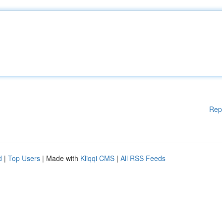
Rep
d
|
Top Users
| Made with
Kliqqi CMS
|
All RSS Feeds