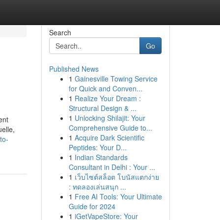
Search
Go
Published News
1
Gainesville Towing Service
for Quick and Conven...
1
Realize Your Dream :
Structural Design & ...
1
Unlocking Shilajit: Your
ent
Comprehensive Guide to...
elle,
1
Acquire Dark Scientific
to-
Peptides: Your D...
1
Indian Standards
Consultant in Delhi : Your ...
1
เว็บไซต์สล็อต โบนัสแตกง่าย
: ทดลองเล่นสนุก ...
1
Free AI Tools: Your Ultimate
Guide for 2024
1
iGetVapeStore: Your