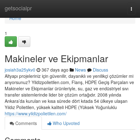
Home
getsocialpr
Togg
navi
Home
1
Makineler ve Ekipmanlar
josiah3a25ykv0
367 days ago
News
Discuss
Altyapı projeleriniz için güvenilir, dayanıklı ve yenilikçi çözümler mi
arıyorsunuz? Yildizpolietilen.com, Flanş, HDPE Geçiş Parçaları ve
Makineler ve Ekipmanlar ürünleriyle, su, gaz ve endüstriyel sıvı
transfer sistemlerinde lider bir çözüm ortağıdır. 2008 yılında
Ankara’da kurulan ve kısa sürede dört kıtada 54 ülkeye ulaşan
Yıldız Polietilen, yüksek kaliteli HDPE (Yüksek Yoğunluklu
https://www.yildizpolietilen.com/
Comments
Who Upvoted
Comments