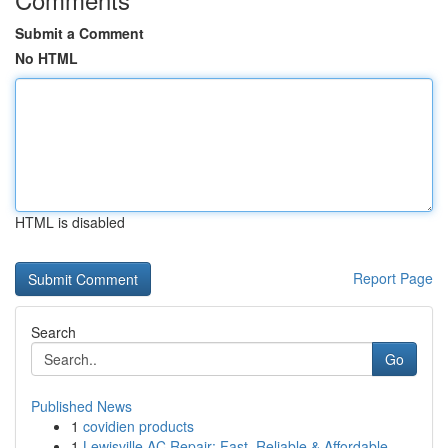
Submit a Comment
No HTML
HTML is disabled
Report Page
Search
Go
Published News
1
covidien products
1
Lewisville AC Repair: Fast, Reliable & Affordable