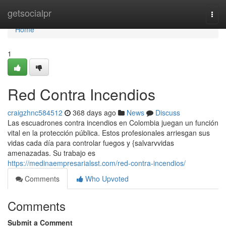
Home
getsocialpr
Togg
navi
Home
1
Red Contra Incendios
craigzhnc584512
368 days ago
News
Discuss
Las escuadrones contra incendios en Colombia juegan un función
vital en la protección pública. Estos profesionales arriesgan sus
vidas cada día para controlar fuegos y {salvarvvidas
amenazadas. Su trabajo es
https://medinaempresarialsst.com/red-contra-incendios/
Comments
Who Upvoted
Comments
Submit a Comment