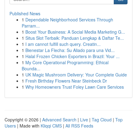
Published News
1
Dependable Neighborhood Services Through
Parram...
1
Boost Your Business: A Social Media Marketing G...
1
Situs Slot Terbaik: Panduan Lengkap & Daftar Te...
1
I am cannot fulfill such query. Creatin...
1
Bienestar La Flecha: Su Aliado para una Vid...
1
Halal Frozen Chicken Exporters in Brazil: Your ...
1
My Core Operational Programming: Ethical
Bounda...
1
UK Magic Mushroom Delivery: Your Complete Guide
1
Fresh Birthday Flowers Near Steinbeck Dr
1
Why Homeowners Trust Foley Lawn Care Services
Copyright © 2026 |
Advanced Search
|
Live
|
Tag Cloud
|
Top
Users
| Made with
Kliqqi CMS
|
All RSS Feeds