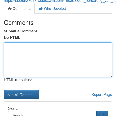
https://ideoon27047.westexwiki.com/1608933/de_oorsprong_van_ee
Comments
Who Upvoted
Comments
Submit a Comment
No HTML
HTML is disabled
Report Page
Search
Go