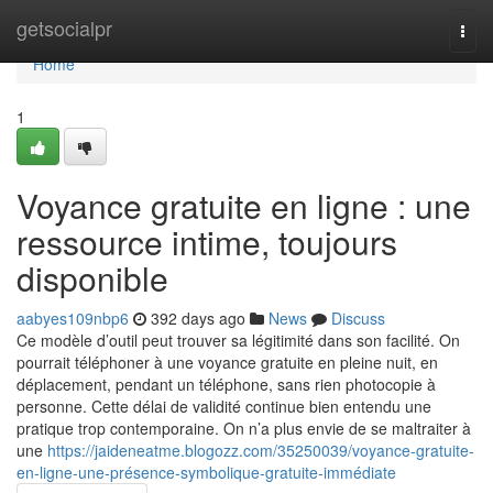
Home
getsocialpr
Togg
navi
Home
1
Voyance gratuite en ligne : une
ressource intime, toujours
disponible
aabyes109nbp6
392 days ago
News
Discuss
Ce modèle d’outil peut trouver sa légitimité dans son facilité. On
pourrait téléphoner à une voyance gratuite en pleine nuit, en
déplacement, pendant un téléphone, sans rien photocopie à
personne. Cette délai de validité continue bien entendu une
pratique trop contemporaine. On n’a plus envie de se maltraiter à
une
https://jaideneatme.blogozz.com/35250039/voyance-gratuite-
en-ligne-une-présence-symbolique-gratuite-immédiate