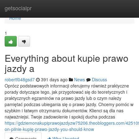
Home
getsocialpr
Home
1
Everything about kupie prawo
jazdy a
robertf048gsd7
391 days ago
News
Discuss
Oprócz podstawowych informacji oferujemy również praktyczne
porady dotyczące tego, jak przygotować się do teoretycznych i
praktycznych egzaminów na prawo jazdy lub o czym należy
pamiętać podczas ubiegania się o prawo jazdy. Chcemy pomóc w
szybkim i łatwym otrzymaniu dokumentów. Klienci są dla nas
najważniejsi. Twoje zadowolenie i spokój ducha podczas
https://gdziemonakupiprawojazdyzw75206.theobloggers.com/425109
on-pilnie-kupię-prawo-jazdy-you-should-know
Comments
Who Upvoted