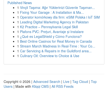
Published News
1
Vinçli Taşıma: Ağır Yüklerinizi Güvenle Taşıman...
1
Fixing Your Garage : A Installation & Ma...
1
Operator komórkowy dla firm: eSIM Polska i IoT SIM
1
Leading Digital Marketing Agency in Pakistan
1
K2 Practice – Pennsylvania Legal Skill
1
Plafons PVC: Prețuri, Avantaje și Instalare
1
¿Qué es LegalShield y Cómo Funciona?
1
Best Online Casinos for Real Money in Canada
1
Stream March Madness In Real-Time : Your Co...
1
Car Servicing & Repairs in the Guildford area...
1
Culinary Oil: Overview to Choice & Use
Copyright © 2026 |
Advanced Search
|
Live
|
Tag Cloud
|
Top
Users
| Made with
Kliqqi CMS
|
All RSS Feeds