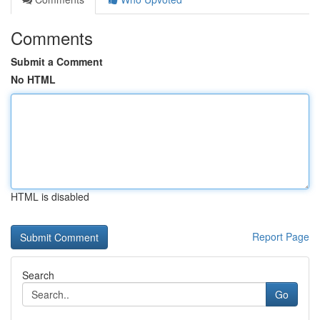
Comments
Submit a Comment
No HTML
HTML is disabled
Report Page
Search
Go