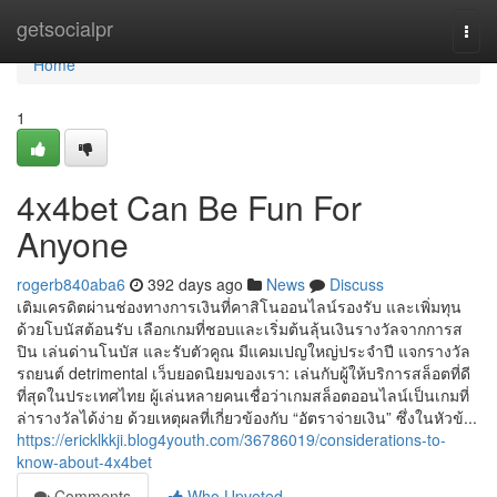
Home
getsocialpr
Togg
navi
Home
1
4x4bet Can Be Fun For
Anyone
rogerb840aba6
392 days ago
News
Discuss
เติมเครดิตผ่านช่องทางการเงินที่คาสิโนออนไลน์รองรับ และเพิ่มทุน
ด้วยโบนัสต้อนรับ เลือกเกมที่ชอบและเริ่มต้นลุ้นเงินรางวัลจากการส
ปิน เล่นด่านโนบัส และรับตัวคูณ มีแคมเปญใหญ่ประจำปี แจกรางวัล
รถยนต์ detrimental เว็บยอดนิยมของเรา: เล่นกับผู้ให้บริการสล็อตที่ดี
ที่สุดในประเทศไทย ผู้เล่นหลายคนเชื่อว่าเกมสล็อตออนไลน์เป็นเกมที่
ล่ารางวัลได้ง่าย ด้วยเหตุผลที่เกี่ยวข้องกับ “อัตราจ่ายเงิน” ซึ่งในหัวข้...
https://ericklkkji.blog4youth.com/36786019/considerations-to-
know-about-4x4bet
Comments
Who Upvoted