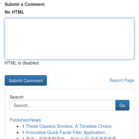
Submit a Comment
No HTML
HTML is disabled
Report Page
Search
Go
Published News
1
These Classics Smokes: A Timeless Choice
1
Innovative Quick Facial Filler Application:...
1
美洽：在线客服系统 ，助力 公司 提升服务质量