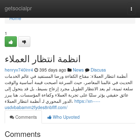
Home
getsocialpr
Togg
navi
Home
1
انظمة انتظار العملاء
henryv740inr4
395 days ago
News
Discuss
أنظمة انتظار العملاء: مفتاح الكفاءة ورضا المستفيد في عالم الخدمات
الحديث في عالمنا المعاصر، حيث السرعة أصبحت قيمة أساسية والوقت
سلعة ثمينة، لم يعد الانتظار الطويل مجرد إزعاج بسيط، بل قد يتحول إلى
عائق حقيقي يؤثر سلبًا على تجربة العملاء وكفاءة المؤسسات. هنا يبرز
الدور المحوري لـ أنظمة انتظار العملاء،
https://xn-----
usdvbabamm2fydes8nbflff.com/
Comments
Who Upvoted
Comments