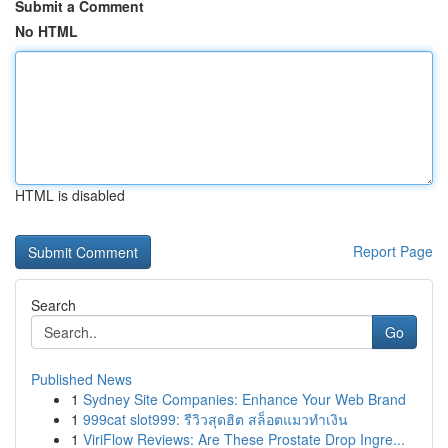
Submit a Comment
No HTML
HTML is disabled
Report Page
Search
Go
Published News
1
Sydney Site Companies: Enhance Your Web Brand
1
999cat slot999: รีวิวสุดฮิต สล็อตแมวทำเงิน
1
ViriFlow Reviews: Are These Prostate Drop Ingre...