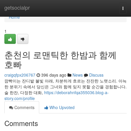
Home
getsocialpr
Togg
navi
Home
1
춘천의 로맨틱한 한밤과 함께
호빠
craigqfpx206767
396 days ago
News
Discuss
깜빡이는 잔디밭 불빛 아래, 차분하게 흐르는 잔잔한 노랫소리. 아늑
한 분위기 속에서 당신은 그녀와 함께 잊지 못할 순간을 경험합니다.
술 한잔, 다정한 대화,
https://deborahnfqa355036.blog-a-
story.com/profile
Comments
Who Upvoted
Comments