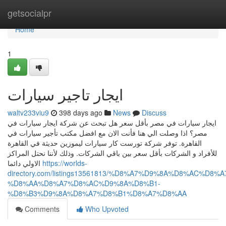
Home
getsocialpr
Home
1
ايجار تاجير سيارات
waltv233viu9
398 days ago
News
Discuss
ايجار سيارات في مصر بأقل سعر هل تبحث عن شركة ايجار سيارات في
مصر؟ اذا وصلت الي هنا فأنت الان مع افضل مكتب تأجير سيارات في
القاهرة. توفر شركة تورست كار سيارات ليموزين حديثة في القاهرة
للأفراد و الشركات بأقل سعر بين باقي الشركات. وذلك لأننا نحتل المراكز
الاولي دائما
https://worlds-
directory.com/listings13561813/%D8%A7%D9%8A%D8%AC%D8%
%D8%AA%D8%A7%D8%AC%D9%8A%D8%B1-
%D8%B3%D9%8A%D8%A7%D8%B1%D8%A7%D8%AA
Comments
Who Upvoted