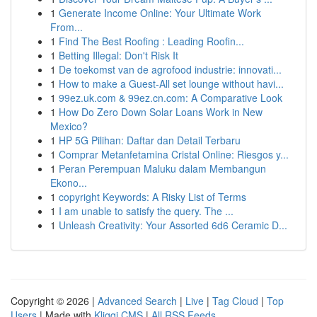
1
Generate Income Online: Your Ultimate Work
From...
1
Find The Best Roofing : Leading Roofin...
1
Betting Illegal: Don't Risk It
1
De toekomst van de agrofood industrie: innovati...
1
How to make a Guest-All set lounge without havi...
1
99ez.uk.com & 99ez.cn.com: A Comparative Look
1
How Do Zero Down Solar Loans Work in New
Mexico?
1
HP 5G Pilihan: Daftar dan Detail Terbaru
1
Comprar Metanfetamina Cristal Online: Riesgos y...
1
Peran Perempuan Maluku dalam Membangun
Ekono...
1
copyright Keywords: A Risky List of Terms
1
I am unable to satisfy the query. The ...
1
Unleash Creativity: Your Assorted 6d6 Ceramic D...
Copyright © 2026 |
Advanced Search
|
Live
|
Tag Cloud
|
Top
Users
| Made with
Kliqqi CMS
|
All RSS Feeds