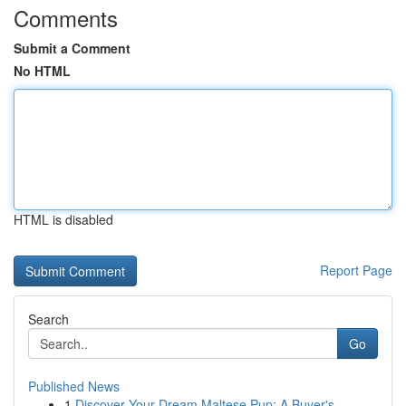
Comments
Submit a Comment
No HTML
HTML is disabled
Report Page
Search
Go
Published News
1
Discover Your Dream Maltese Pup: A Buyer's ...