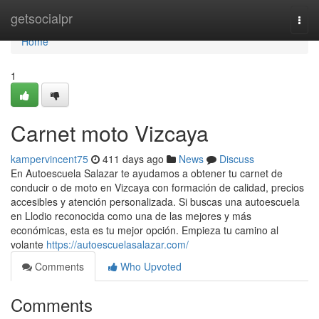
Home
getsocialpr
Togg
navi
Home
1
Carnet moto Vizcaya
kampervincent75
411 days ago
News
Discuss
En Autoescuela Salazar te ayudamos a obtener tu carnet de
conducir o de moto en Vizcaya con formación de calidad, precios
accesibles y atención personalizada. Si buscas una autoescuela
en Llodio reconocida como una de las mejores y más
económicas, esta es tu mejor opción. Empieza tu camino al
volante
https://autoescuelasalazar.com/
Comments
Who Upvoted
Comments