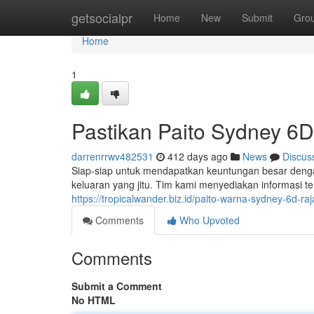
Home
getsocialpr
Home
New
Submit
Gro
Home
1
Pastikan Paito Sydney 6D
darrenrrwv482531
412 days ago
News
Discus
Siap-siap untuk mendapatkan keuntungan besar deng
keluaran yang jitu. Tim kami menyediakan informasi
https://tropicalwander.biz.id/paito-warna-sydney-6d
Comments
Who Upvoted
Comments
Submit a Comment
No HTML