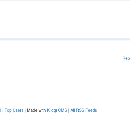
Rep
d
|
Top Users
| Made with
Kliqqi CMS
|
All RSS Feeds