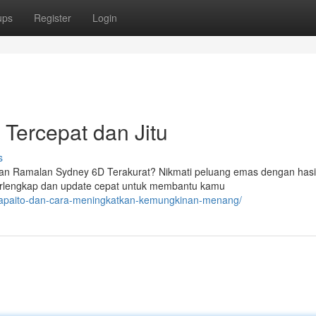
ups
Register
Login
 Tercepat dan Jitu
s
an Ramalan Sydney 6D Terakurat? Nikmati peluang emas dengan hasi
 terlengkap dan update cepat untuk membantu kamu
-rajapaito-dan-cara-meningkatkan-kemungkinan-menang/