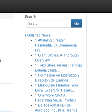
Search
Go
Published News
1
Attaining Greater
Residential Or Commercial
Pro...
1
Giant Cycles: A Thorough
Overview
l
1
Toko Store Terkini : Tempat
Belanja Digita...
1
Formación en Liderazgo y
Dirección de Equipos
1
Melbourne Plumber: Your
Local Expert for Reliab...
1
One More Shot AI:
Redefining Visual Producti...
1
De Toekomst van de
Agrofood Industrie: Trends