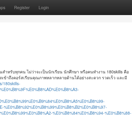
ups
Register
Login
ป็นสำหรับทุกคน ไม่ว่าจะเป็นนักเรียน นักศึกษา หรือคนทำงาน 180skills คือ
รถเข้าถึงคอร์สเรียนคุณภาพหลากหลายด้านได้อย่างสะดวก รวดเร็ว และมี
/180skills-
%E0%B8%9F%E0%B8%AD%E0%B8%A3-
%E0%B8%99%E0%B9%84%E0%B8%A5%E0%B8%99-
E-%E0%B8%92%E0%B8%99%E0%B8%B2%E0%B8%97-
%E0%B8%99%E0%B8%A2-%E0%B8%84%E0%B8%94-%E0%B8%88-