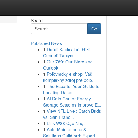
Search
Go
Published News
1
Dereli Kaplıcaları: Gizli
Cenneti Tanıyın
1
Our 789: Our Story and
Outlook
1
Poľovnícky e-shop: Váš
komplexný zdroj pre poľo...
1
The Escorts: Your Guide to
Locating Dates
1
AI Data Center Energy
Storage Systems Improve E...
1
View NFL Live : Catch Birds
vs. San Franc...
1
Link W88 Cập Nhật
1
Auto Maintenance &
Solutions Guildford: Expert ...