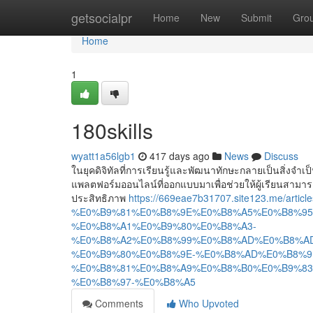
Home
getsocialpr
Home
New
Submit
Gro
Home
1
180skills
wyatt1a56lgb1
417 days ago
News
Discuss
ในยุคดิจิทัลที่การเรียนรู้และพัฒนาทักษะกลายเป็นสิ่งจำเ
แพลตฟอร์มออนไลน์ที่ออกแบบมาเพื่อช่วยให้ผู้เรียนสามา
ประสิทธิภาพ
https://669eae7b31707.site123.me/articles
%E0%B9%81%E0%B8%9E%E0%B8%A5%E0%B8%95
%E0%B8%A1%E0%B9%80%E0%B8%A3-
%E0%B8%A2%E0%B8%99%E0%B8%AD%E0%B8%AD
%E0%B9%80%E0%B8%9E-%E0%B8%AD%E0%B8%9
%E0%B8%81%E0%B8%A9%E0%B8%B0%E0%B9%83
%E0%B8%97-%E0%B8%A5
Comments
Who Upvoted