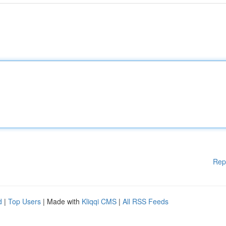
Rep
d
|
Top Users
| Made with
Kliqqi CMS
|
All RSS Feeds