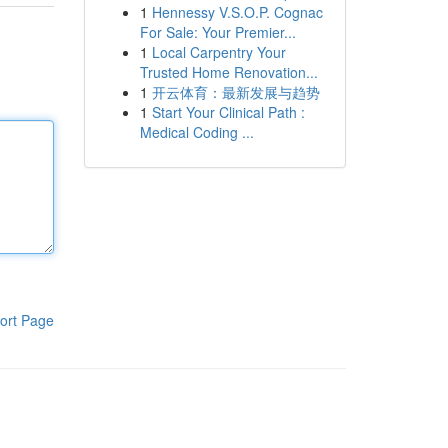
1
Hennessy V.S.O.P. Cognac
For Sale: Your Premier...
1
Local Carpentry Your
Trusted Home Renovation...
1
开云体育：最新发展与趋势
1
Start Your Clinical Path :
Medical Coding ...
ort Page