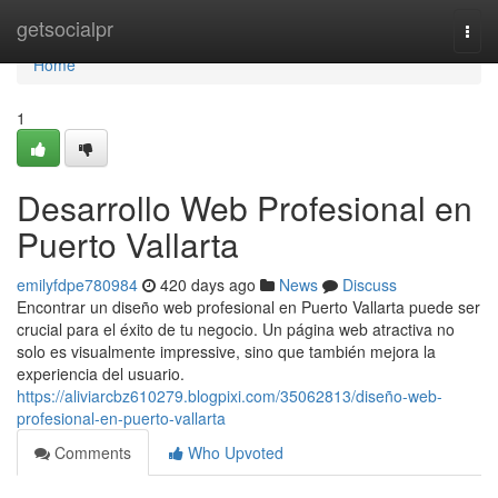
Home
getsocialpr
Togg
navi
Home
1
Desarrollo Web Profesional en
Puerto Vallarta
emilyfdpe780984
420 days ago
News
Discuss
Encontrar un diseño web profesional en Puerto Vallarta puede ser
crucial para el éxito de tu negocio. Un página web atractiva no
solo es visualmente impressive, sino que también mejora la
experiencia del usuario.
https://aliviarcbz610279.blogpixi.com/35062813/diseño-web-
profesional-en-puerto-vallarta
Comments
Who Upvoted