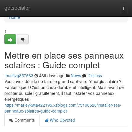
Home
getsocialpr
Togg
navi
Home
1
Mettre en place ses panneaux
solaires : Guide complet
theojtzg857663
439 days ago
News
Discuss
Vous avez décidé de faire le grand saut vers l'énergie solaire ?
Fantastique ! C'est un choix durable et intelligent. Mais avant de
profiter du soleil gratuitement, il faut installer vos panneaux
énergétiques
https://marleykwja422195.xzblogs.com/75198528/installer-ses-
panneaux-solaires-guide-complet
Comments
Who Upvoted