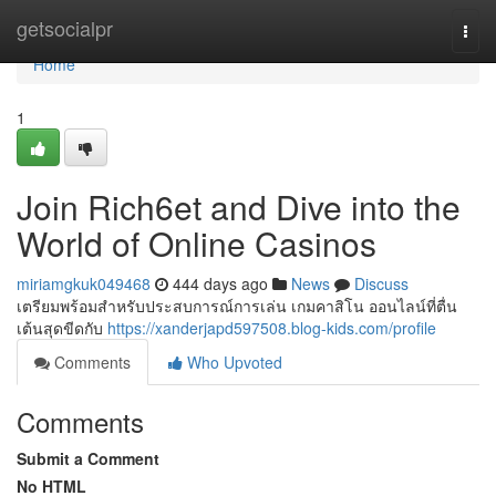
Home
getsocialpr
Togg
navi
Home
1
Join Rich6et and Dive into the
World of Online Casinos
miriamgkuk049468
444 days ago
News
Discuss
เตรียมพร้อมสำหรับประสบการณ์การเล่น เกมคาสิโน ออนไลน์ที่ตื่น
เต้นสุดขีดกับ
https://xanderjapd597508.blog-kids.com/profile
Comments
Who Upvoted
Comments
Submit a Comment
No HTML