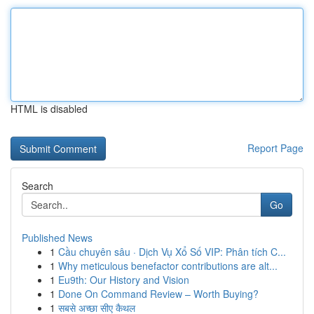
HTML is disabled
Report Page
Search
Go
Published News
1
Cầu chuyên sâu · Dịch Vụ Xổ Số VIP: Phân tích C...
1
Why meticulous benefactor contributions are alt...
1
Eu9th: Our History and Vision
1
Done On Command Review – Worth Buying?
1
सबसे अच्छा सीए कैथल