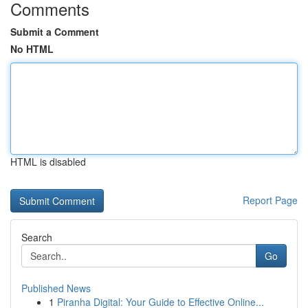
Comments
Submit a Comment
No HTML
HTML is disabled
Report Page
Search
Go
Published News
1
Piranha Digital: Your Guide to Effective Online...