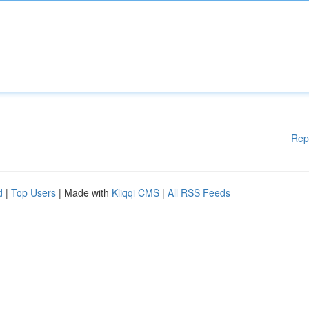
Rep
d
|
Top Users
| Made with
Kliqqi CMS
|
All RSS Feeds