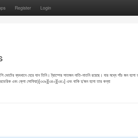
ups
Register
Login
s
 ভোটের ব্যবধানে হেরে যান তিনি। ট্রাম্পের সাতজন নাতি-নাতনি রয়েছে। যার মধ্যে পাঁচ জন হলো ত
সার ফ্রেডেরিক এবং ক্লো সোফিয়া)[৩৩৯][৩৪০][৩৪১] এবং বাকি দু'জন হলো তার কন্যা