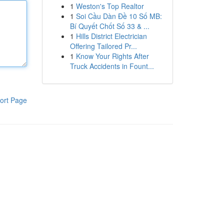
1
Weston's Top Realtor
1
Soi Cầu Dàn Đề 10 Số MB:
Bí Quyết Chốt Số 33 & ...
1
Hills District Electrician
Offering Tailored Pr...
1
Know Your Rights After
Truck Accidents in Fount...
ort Page