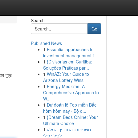
Search
Go
Published News
1
Essential approaches to
investment management i...
1
{Divisórias em Curitiba:
Soluções Práticas par...
1
WinAZ: Your Guide to
ার পুত্র
Arizona Lottery Wins
1
Energy Medicine: A
Comprehensive Approach to
W...
1
Dự đoán lô Top miền Bắc
hôm hôm nay · Bộ đ...
1
{Dream Beds Online: Your
Ultimate Choice
1
חשפניות: המדריך המלא
לבילוי לילי