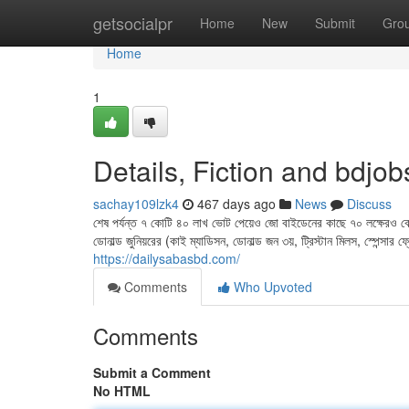
Home
getsocialpr
Home
New
Submit
Gro
Home
1
Details, Fiction and bdjob
sachay109lzk4
467 days ago
News
Discuss
শেষ পর্যন্ত ৭ কোটি ৪০ লাখ ভোট পেয়েও জো বাইডেনের কাছে ৭০ লক্ষেরও বেশি
ডোনাল্ড জুনিয়রের (কাই ম্যাডিসন, ডোনাল্ড জন ৩য়, ট্রিস্টান মিলস, স্পেন্
https://dailysabasbd.com/
Comments
Who Upvoted
Comments
Submit a Comment
No HTML