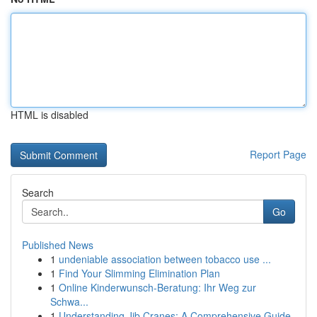
HTML is disabled
Report Page
Search
Go
Published News
1
undeniable association between tobacco use ...
1
Find Your Slimming Elimination Plan
1
Online Kinderwunsch-Beratung: Ihr Weg zur
Schwa...
1
Understanding Jib Cranes: A Comprehensive Guide