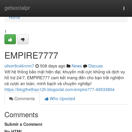
Home
getsocialpr
Togg
navi
Home
1
EMPIRE7777
oliver8c46nnm7
508 days ago
News
Discuss
Với hệ thống bảo mật hiện đại, khuyến mãi cực khủng và dịch vụ
hỗ trợ 24/7, EMPIRE777 cam kết mang đến cho bạn trải nghiệm
cá cược an toàn, minh bạch và chuyên nghiệp!
https://blogthethao12h.blogocial.com/empire777-69533804
Comments
Who Upvoted
Comments
Submit a Comment
No HTML