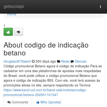
Home
getsocialpr
Togg
navi
Home
1
About codigo de indicação
betano
douglaso875swz0
550 days ago
News
Discuss
Código promocional Betano agora é código de indicação Para se
cadastrar em uma das plataformas de apostas mais respeitadas
do Brasil, você pode utilizar o código promocional Betano que
agora é código de indicação B55. Com ele, você terá acesso às
promoções ativas no site, sempre respeitando os Termos
https://www.band.uol.com.br/band-vale/noticias/codigo-
promocional-betano-202501101347
Comments
Who Upvoted