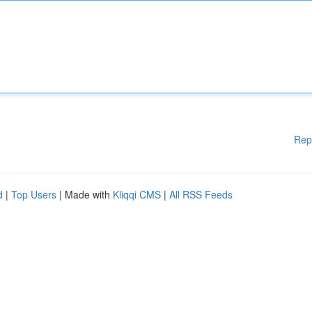
Rep
d
|
Top Users
| Made with
Kliqqi CMS
|
All RSS Feeds