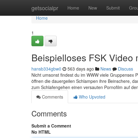
Home
getsocialpr
Home
New
Submit
Gro
Home
1
Beispielloses FSK Video 
hansb334gbw0
563 days ago
News
Discuss
Nicht umsonst findest du im WWW viele Gruppensex P
öffnen die dauergeilen Schlampen ihre Beinschere, da
zum Schlafengehen einen versauten Pornofilm auf den 
Comments
Who Upvoted
Comments
Submit a Comment
No HTML