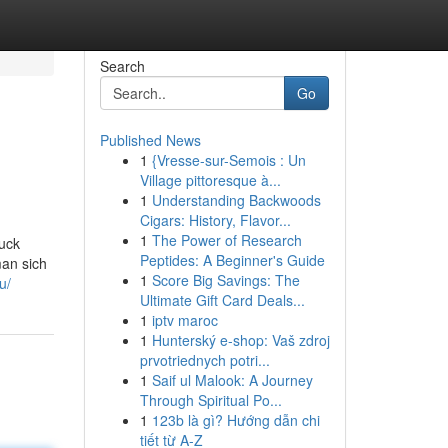
Search
Go
Published News
1
{Vresse-sur-Semois : Un
Village pittoresque à...
1
Understanding Backwoods
Cigars: History, Flavor...
1
The Power of Research
uck
Peptides: A Beginner's Guide
man sich
1
Score Big Savings: The
u/
Ultimate Gift Card Deals...
1
iptv maroc
1
Hunterský e-shop: Vaš zdroj
prvotriednych potri...
1
Saif ul Malook: A Journey
Through Spiritual Po...
1
123b là gì? Hướng dẫn chi
tiết từ A-Z