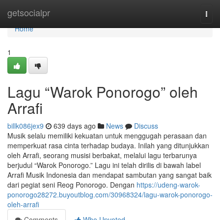
Home
getsocialpr
Togg
navi
Home
1
Lagu “Warok Ponorogo” oleh
Arrafi
billk086jex9
639 days ago
News
Discuss
Musik selalu memiliki kekuatan untuk menggugah perasaan dan
memperkuat rasa cinta terhadap budaya. Inilah yang ditunjukkan
oleh Arrafi, seorang musisi berbakat, melalui lagu terbarunya
berjudul “Warok Ponorogo.” Lagu ini telah dirilis di bawah label
Arrafi Musik Indonesia dan mendapat sambutan yang sangat baik
dari pegiat seni Reog Ponorogo. Dengan
https://udeng-warok-
ponorogo28272.buyoutblog.com/30968324/lagu-warok-ponorogo-
oleh-arrafi
Comments
Who Upvoted