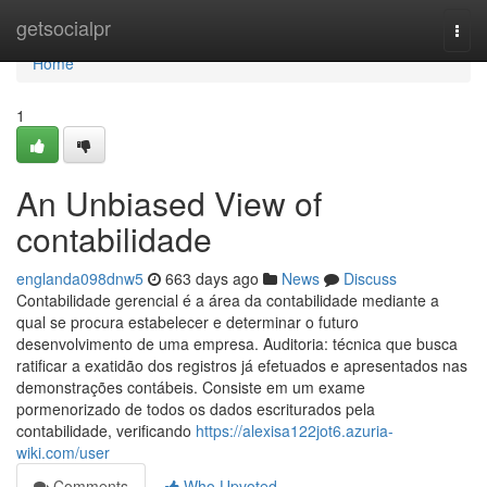
Home
getsocialpr
Togg
navi
Home
1
An Unbiased View of
contabilidade
englanda098dnw5
663 days ago
News
Discuss
Contabilidade gerencial é a área da contabilidade mediante a
qual se procura estabelecer e determinar o futuro
desenvolvimento de uma empresa. Auditoria: técnica que busca
ratificar a exatidão dos registros já efetuados e apresentados nas
demonstrações contábeis. Consiste em um exame
pormenorizado de todos os dados escriturados pela
contabilidade, verificando
https://alexisa122jot6.azuria-
wiki.com/user
Comments
Who Upvoted