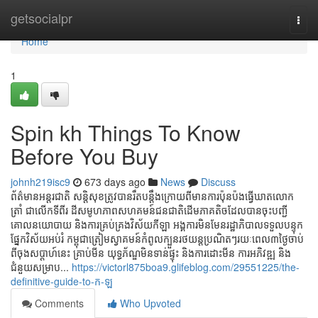
Home
getsocialpr
Togg
navi
Home
1
Spin kh Things To Know
Before You Buy
johnh219isc9
673 days ago
News
Discuss
ព័ត៌មានអន្តរជាតិ សន្តិសុខត្រូវបានរឹតបន្តឹងក្រោយពីមានការប៉ុនប៉ងធ្វើឃាតលោក
ត្រាំ ជាលើកទីពីរ ដី​សមូហភាព​សហគមន៍​ជនជាតិ​ដើម​ភាគតិច​ដែល​បាន​ចុះបញ្ជី​
គោលនយោបាយ និងការគ្រប់គ្រងវិស័យកីឡា អង្គការមិនមែនរដ្ឋាភិបាលទទួលបន្ទុក
ផ្នែកវិស័យអប់រំ កម្ពុជា​ត្រៀម​ស្វាគមន៍​កំពូល​ក្បួន​រថយន្ដ​ប្រណិតៗ​រយៈពេល​៣​ថ្ងៃ​ចាប់​
ពី​ចុង​សប្ដាហ៍​នេះ គ្រាប់មីន យុទ្ធភ័ណ្ឌមិនទាន់ផ្ទុះ និងការដោះមីន ការអភិវឌ្ឍ និង
ជំនួយសម្រាប...
https://victorl875boa9.glifeblog.com/29551225/the-
definitive-guide-to-ក-ឡ
Comments
Who Upvoted